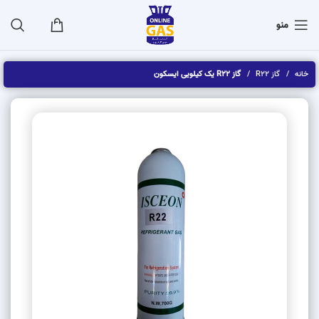
منو
خانه
گاز R22
گاز R22 یک کیلویی ایسکون