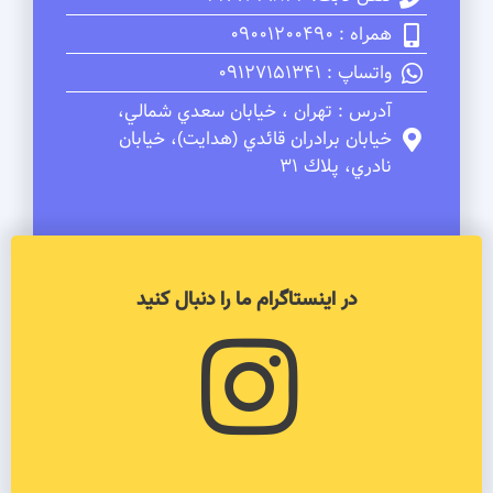
همراه : 09001200490
واتساپ : 09127151341
آدرس : تهران ، خيابان سعدي شمالي،
خيابان برادران قائدي (هدايت)، خيابان
نادري، پلاك 31
در اینستاگرام ما را دنبال کنید