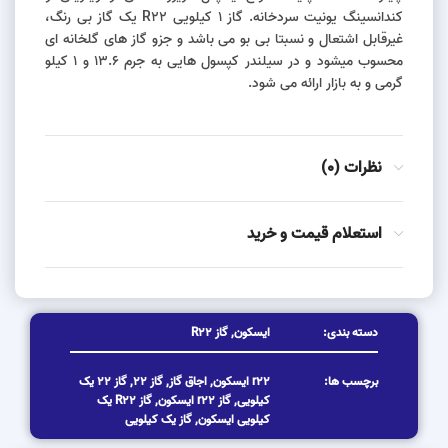
کندانسینگ یونیت سردخانه. گاز 1 کیلویی R22 یک گاز بی رنگ،
غیرقابل اشتعال و نسبتا بی بو می باشد و جزو گاز های گلخانه ای
محسوب میشود و در سیلندر کپسول هایی به جرم 13.6 و 1 کیلو
گرمی و به بازار ارائه می شود.
نظرات (0)
استعلام قیمت و خرید
دسته بندی:
ایسکون
,
گاز R22
برچسب ها:
r22 ایسکون
,
اجاق گاز
,
گاز 22
,
گاز 22 یک
کیلویی
,
گاز r22 ایسکون
,
گاز R22 یک
کیلویی ایسکون
,
گاز یک کیلویی