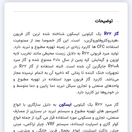
توضیحات
گاز R22
یک کیلویی ایسکون شناخته شده ترین گاز فریون
،هیدروکلروفلوروکربن، است. این گاز خصوصا بعد از ممنوعیت
استفاده CFC ها کاربرد زیادی در زمینه تهویه مطبوع و تبرید دارد.
تولید مبرد فریونی R22 به دلایل زیست محیطی مانند تخریب لایه
اوزون و گرمایش کره زمین از سال 2010 ممنوع شده و گاز مبرد
R410A جایگزین آن شده است. البته استفاده‌ از گاز R22 در
تجهیزات خنک کننده تا زمانی که ذخیره آن به اتمام نرسیده مجاز
می‌باشد. کاربرد گاز فریون مورد استفاده در تهویه مطبوع و
واحد‌های صنعتی و تجاری سیکل تبرید دما پایین و دما متوسط و
در خودروها نیز کاربرد دارد.
گاز مبرد R22 یک کیلویی
ایسکون
به دلیل سازگاری با انواع
کمپرسور های تهویه مطبوع و سیستم تبرید در بسیاری از مصارف
صنعتی، تجاری و مسکونی مورد استفاده قرار می گیرد از جمله انواع
کولر گازی و اسپلیت ایستاده، سیستم VRF، چیلر تراکمی، مینی
چیلر، داکت اسپلیت، انواع یخچال فریزر خانگی و ویترینی و