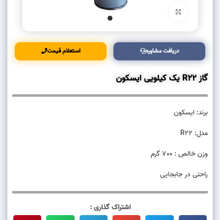
بزرگنمایی تصویر
دریافت مشاوره
استعلام قیمت
گاز R22 یک کیلویی ایسکون
برند: ایسکون
مدل: R22
وزن خالص : 700 گرم
راحتی در جابجایی
اشتراک گذاری :