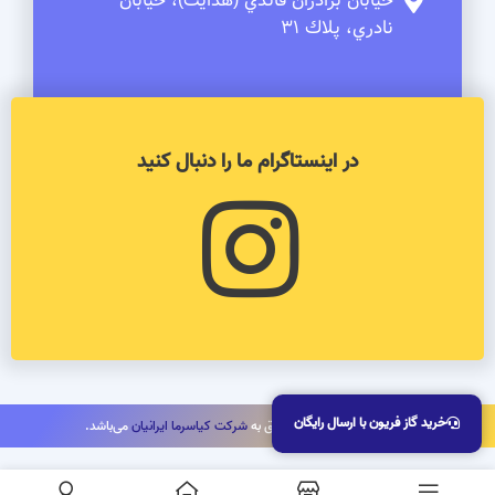
خيابان برادران قائدي (هدايت)، خيابان
نادري، پلاك 31
در اینستاگرام ما را دنبال کنید
خرید گاز فریون با ارسال رایگان
کلیه حقوق این سایت متعلق به
شرکت کیاسرما ایرانیان
می‌باشد.