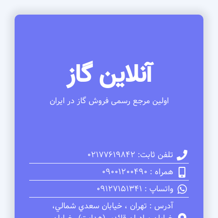
آنلاین گاز
اولین مرجع رسمی فروش گاز در ایران
تلفن ثابت: 02177619842
همراه : 09001200490
واتساپ : 09127151341
آدرس : تهران ، خيابان سعدي شمالي،