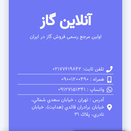
آنلاین گاز
اولین مرجع رسمی فروش گاز در ایران
تلفن ثابت: 02177619842
همراه : 09001200490
واتساپ : 09127151341
آدرس : تهران ، خيابان سعدي شمالي،
خيابان برادران قائدي (هدايت)، خيابان
نادري، پلاك 31