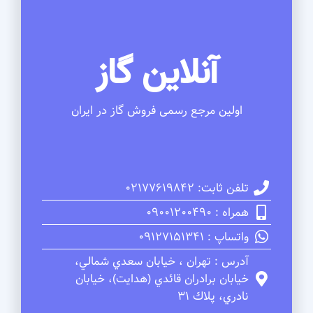
آنلاین گاز
اولین مرجع رسمی فروش گاز در ایران
تلفن ثابت: 02177619842
همراه : 09001200490
واتساپ : 09127151341
آدرس : تهران ، خيابان سعدي شمالي،
خيابان برادران قائدي (هدايت)، خيابان
نادري، پلاك 31