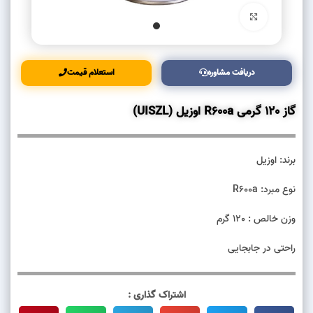
بزرگنمایی تصویر
دریافت مشاوره
استعلام قیمت
گاز 120 گرمی R600a اوزیل (UISZL)
برند: اوزیل
نوع مبرد: R600a
وزن خالص : 120 گرم
راحتی در جابجایی
اشتراک گذاری :