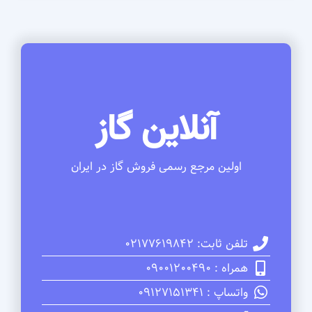
آنلاین گاز
اولین مرجع رسمی فروش گاز در ایران
تلفن ثابت: 02177619842
همراه : 09001200490
واتساپ : 09127151341