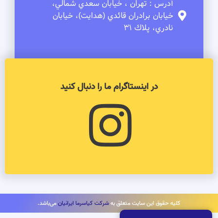
آدرس : تهران ، خيابان سعدي شمالي،
خيابان برادران قائدي (هدايت)، خيابان
نادري، پلاك 31
در اینستاگرام ما را دنبال کنید
کلیه حقوق این سایت متعلق به
شرکت کیاسرما ایرانیان
می‌باشد.