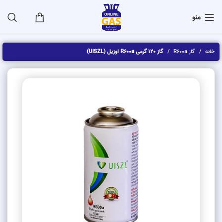
منو
خانه
گاز R600a
گاز 120 گرمی R600a اوزیل (UISZL)