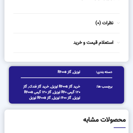
نظرات (0)
استعلام قیمت و خرید
دسته بندی:
اوزیل
,
گاز R600a
برچسب ها:
خرید گاز R600a اوزیل
,
خرید گاز فندک
,
گاز
120 گرمی R60 اوزیل
,
گاز 120 گرمی R600a
اوزیل
,
گاز r600 اوزیل
,
گاز R600a اوزیل
محصولات مشابه