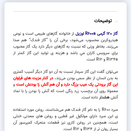
توضیحات
گاز 120 گرمی R600a اوزیل
از خانواده گازهای طبیعی است و نوعی
هیدروکربن محسوب می‌شود، برخی آن را “گاز فندک” هم صدا
می‌زنند. بخاطر وزنی که نسبت به گازهای دیگر دارد یک گاز محبوب
برای سرویس کاران مي باشد و هزینه ی تولید این گاز کمتر از
R134a و R12 است.
می‌توان گفت این گاز سرماز نسبت به آن دو گاز دیگر آسیب کمتری
به بدن انسان از نظر سمی بودن می‌زند،
در کنار مزیت های فراوان
این گاز برودتی یک عیب بزرگ دارد و آن هم آتش زا بودنش است
و
معمولا روی آن برچسب زرد رنگی است که آتش زا بودن را با نماد
آتش
هشدار
داده است.
مبرد R600 را به نام گاز فندک هم می‌شناسند. روغن مورد استفاده
ی این مبرد دارای مولکول غیر قطبی و روغن های معدنی خنثی
است، همچنین در روغن کاری نیز قطعات متحرک کمپرسور آن
بسیار روان تر از R134 و R12 است.