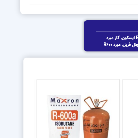
,
گاز مبرد
ال فریزر
,
مبرد R600