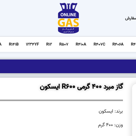
سفارش
A
R141B
1234YF
R12
R507
R410A
R407C
R406A
R4
گاز مبرد 400 گرمی R600 ایسکون
برند: ایسکون
وزن: 400 گرم