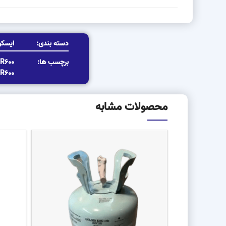
دسته بندی:
ایسک
برچسب ها:
R600
R600
محصولات مشابه