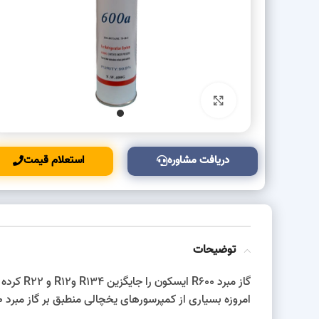
بزرگنمایی تصویر
دریافت مشاوره
استعلام قیمت
توضیحات
گاز مبرد R600 ایسکون را جایگزین R134 وR12 و R22 کرده انده.
امروزه بسیاری از کمپرسورهای یخچالی منطبق بر گاز مبرد R600 ساخته شده و روی محصولات برودتی نصب می شوند.