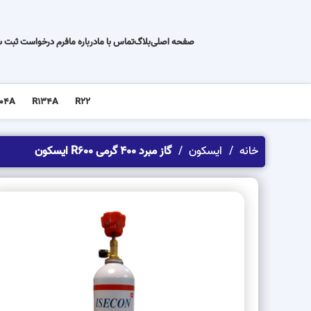
صفحه اصلی
بلاگ
تماس با ما
درباره ما
فرم درخواست ثبت 
04A
R134A
R22
خانه
ایسکون
گاز مبرد 400 گرمی R600 ایسکون