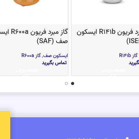
گاز مبرد فریون R141b ایسکون
گاز مبرد فریون
صف (SAF)
گاز R141b
ایسکون صف
,
گاز R600a
یرید
تماس بگیرید
اطلاعات بیشتر
اطلاعات بیشتر