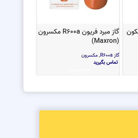
 R600a ایسکون
گاز مبرد فریون R600a مکسرون
گاز 1 کیلویی R12 ایسکون
(Maxron)
ایسکون
,
گاز R12
تماس بگیرید
گاز R600a
,
مکسرون
اط
تماس بگیرید
اطلاعات بیشتر