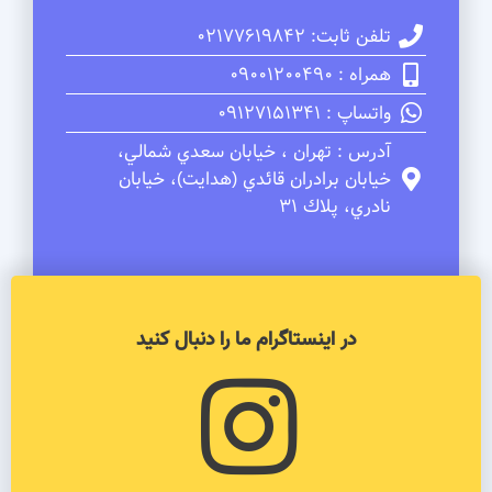
تلفن ثابت: 02177619842
همراه : 09001200490
واتساپ : 09127151341
آدرس : تهران ، خيابان سعدي شمالي،
خيابان برادران قائدي (هدايت)، خيابان
نادري، پلاك 31
در اینستاگرام ما را دنبال کنید