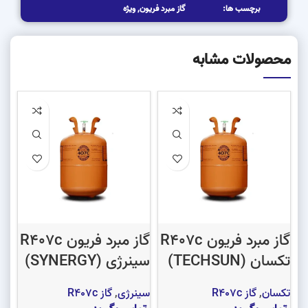
برچسب ها:
گاز مبرد فریون
,
ویژه
محصولات مشابه
گاز مبرد فریون R407c
گاز مبرد فریون R407c
تکسان (TECHSUN)
سینرژی (SYNERGY)
ام 
تکسان
,
گاز R407c
سینرژی
,
گاز R407c
ام 