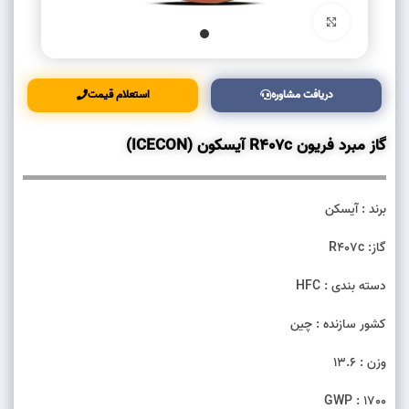
بزرگنمایی تصویر
دریافت مشاوره
استعلام قیمت
گاز مبرد فریون R407c آیسکون (ICECON)
برند : آیسکن
گاز: R407c
دسته بندی : HFC
کشور سازنده : چین
وزن : 13.6
GWP : 1700