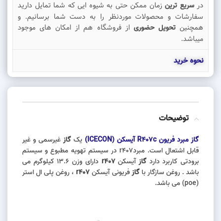
در
زمان ممکن حتی به شیوه ایی که شما تمایل دارید
سریع ترین
سفارشات و محصولات موردنظر را به دست شما برسانیم. و
همچنین
از فروشگاه هم از امکان های موجود
تحویل حضوری
میباشد.
نحوه خرید
توضیحات
گاز مبرد فریون R407c آیسکن (ICECON)
یک
گاز
غیرسمی و غیر
قابل اشتعال است. مبردr407 در سیستم تهویه مطبوع و سیستم
برودتی کاربرد دارد
گاز
آیسکن
r407
دارای وزن 13.6 کیلوگرم می
باشد . روغن سازگار با
گاز
فریونی آیسکن
r407
، روغن پلی ال استر
(poe) می باشد.