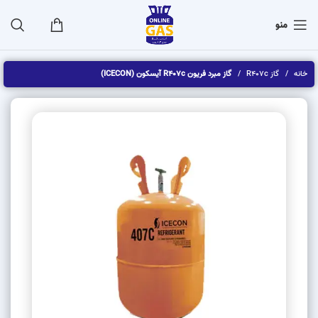
منو
خانه
گاز R407c
گاز مبرد فریون R407c آیسکون (ICECON)