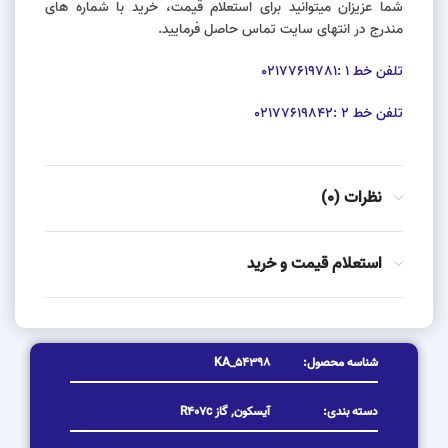
شما عزیزان میتوانید برای استعلام قیمت، خرید با شماره های
مندرج در انتهای سایت تماس حاصل فرمایید.
تلفن خط 1 :02177619781
تلفن خط 2 :02177619842
نظرات (0)
استعلام قیمت و خرید
شناسه محصول:
KA_54398
دسته بندی:
آیسکون
,
گاز R407c