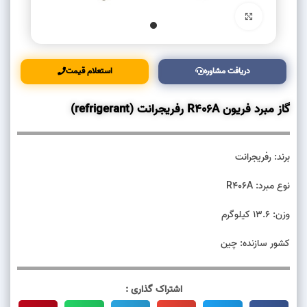
بزرگنمایی تصویر
دریافت مشاوره
استعلام قیمت
گاز مبرد فریون R406A رفریجرانت (refrigerant)
برند: رفریجرانت
نوع مبرد: R406A
وزن: 13.6 کیلوگرم
کشور سازنده: چین
اشتراک گذاری :