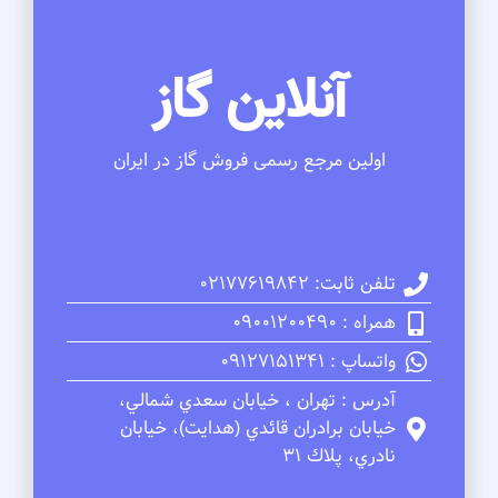
آنلاین گاز
اولین مرجع رسمی فروش گاز در ایران
تلفن ثابت: 02177619842
همراه : 09001200490
واتساپ : 09127151341
آدرس : تهران ، خيابان سعدي شمالي،
خيابان برادران قائدي (هدايت)، خيابان
نادري، پلاك 31