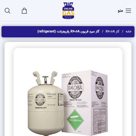
منو
خانه
گاز R406A
گاز مبرد فریون R406A رفریجرانت (refrigerant)