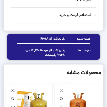
استعلام قیمت و خرید
دسته بندی:
رفریجرانت
,
گاز R406A
برچسب ها:
رفریجرانت
,
گاز مبرد R406A
,
گاز مبرد
R406A رفریجرانت
محصولات مشابه