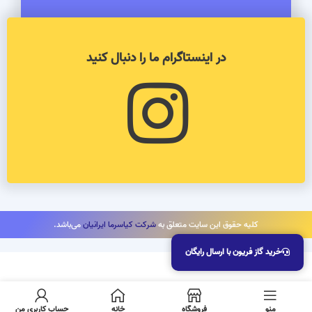
در اینستاگرام ما را دنبال کنید
کلیه حقوق این سایت متعلق به
شرکت کیاسرما ایرانیان
می‌باشد.
خرید گاز فریون با ارسال رایگان
تماس
گاز مبرد فریون R406A رفریجرانت
(refrigerant)
بگیرید
منو
فروشگاه
خانه
حساب کاربری من