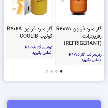
گاز مبرد فریون R407c
گاز مبرد فریون R406A
رفریجرانت
کولیب COOLIB
رف
(refrigerant)
(REFRIGERANT)
کولیب
,
گاز R406A
تماس بگیرید
رفریجرانت
,
گاز R407c
رف
تماس بگیرید
تم