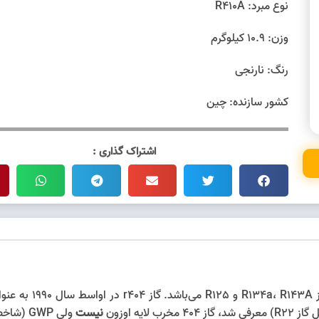
نوع مبرد: R410A
وزن: 10.9 کیلوگرم
رنگ: نارنجی
کشور سازنده: چین
اشتراک گذاری :
از دسته HFC ها، ت
نیست
ولی GWP (شاخص پتانسیل گرمایش جهانی) بالایی دارد.