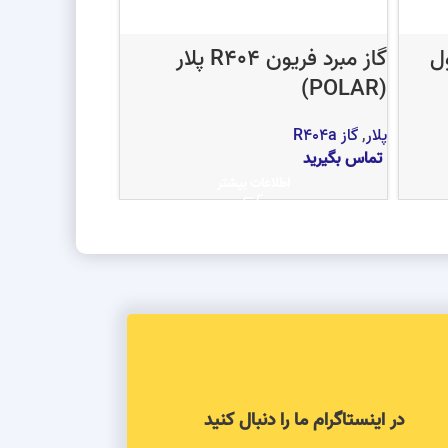
 بتاکول
گاز مبرد فریون R404 پلار
(SAFESRS)
(POLAR)
پلار
,
گاز R404a
سیفرز
,
گاز R404a
تماس بگیرید
تماس بگیرید
اطلاعات بیشتر
اط
در اینستاگرام ما را دنبال کنید