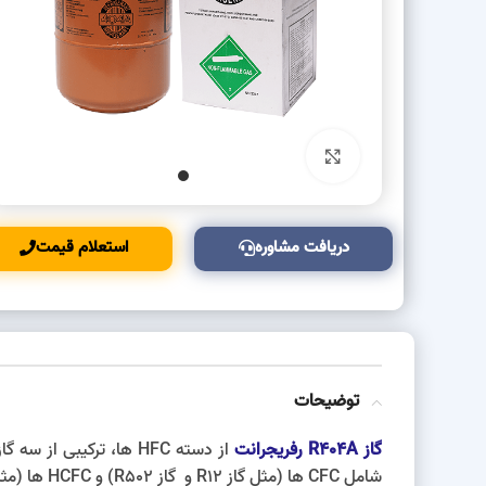
بزرگنمایی تصویر
دریافت مشاوره
استعلام قیمت
توضیحات
گاز R404A رفریجرانت
شامل CFC ها (مثل گاز R12 و گاز R502) و HCFC ها (مثل گاز R22) معرفی شد، گاز 404 مخرب لایه اوزون