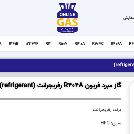
سفارش
A
R141B
1234YF
R12
R507
R410A
R407C
R406A
R4
گاز مبرد فریون R404A رفریجرانت (refrigerant)
برند: رفریجرانت
سری: HFC