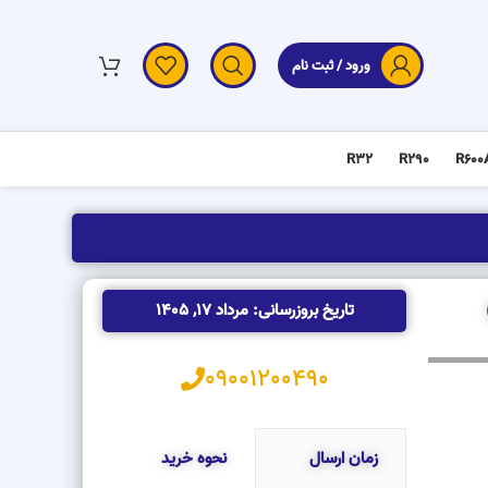
ورود / ثبت نام
R32
R290
R600
تاریخ بروزرسانی: مرداد 17, 1405
09001200490
زمان ارسال
نحوه خرید