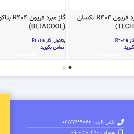
گاز مبرد فریون R404 تکسان
گاز مبرد فریون R404
(BETACOOL)
از R404a
بتاکول
,
گاز R404a
یرید
تماس بگیرید
اطلاعات بیشتر
اطلاعات بیشتر
تلفن ثابت: 02177619842
همراه : 09001200490