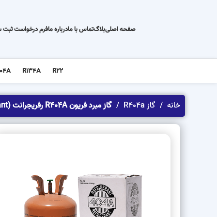
صفحه اصلی
بلاگ
تماس با ما
درباره ما
فرم درخواست ثبت 
04A
R134A
R22
خانه
گاز R404a
گاز مبرد فریون R404A رفریجرانت (refrigerant)