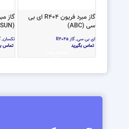
گاز مبرد فریون R404 ای بی
سی (ABC)
(TECHSUN)
ای بی سی
,
گاز R404a
تکسان
,
گ
تماس بگیرید
تماس بگ
اطلاعات بیشتر