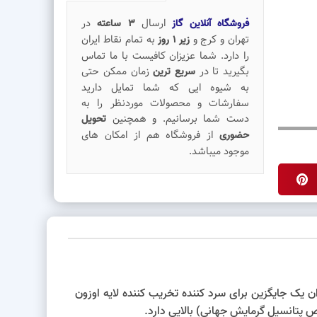
ارسال
در
فروشگاه آنلاین گاز
3 ساعته
تهران و کرج و
به تمام نقاط ایران
زیر 1 روز
را دارد. شما عزیزان کافیست با ما تماس
بگیرید تا در
زمان ممکن حتی
سریع ترین
به شیوه ایی که شما تمایل دارید
سفارشات و محصولات موردنظر را به
دست شما برسانیم. و همچنین
تحویل
از فروشگاه هم از امکان های
حضوری
موجود میباشد.
رکیبی از سه گاز R134a، R143A و R125 می‌باشد. گاز r404 در اواسط سال 1990 به عنوان یک جایگزین برای سرد کننده تخریب کننده لایه اوزون