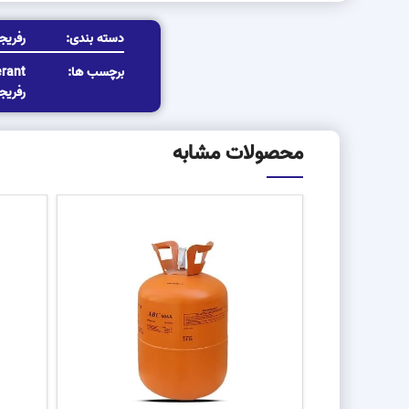
دسته بندی:
رفریج
برچسب ها:
erant
رفریج
محصولات مشابه