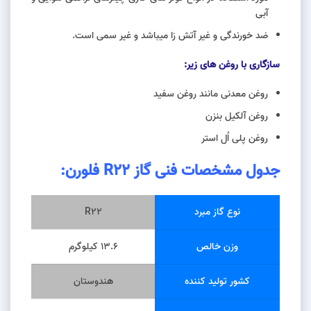
آبی
ضد خورندگی و غیر آتش زا میباشد و غیر سمی است.
سازگاری با روغن های زیر:
روغن معدنی مانند روغن سفید
روغن آلکیل بنزن
روغن پلی اُل استر
جدول مشخصات فنی
گاز
R22
فلورن
:
نوع گاز مبرد
R22
وزن خالص
13.6 کیلوگرم
کشور تولید کننده
هندوستان