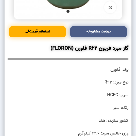
بزرگنمایی تصویر
دریافت مشاوره
استعلام قیمت
گاز مبرد فریون R22 فلورن (FLORON)
برند: فلورن
نوع مبرد: R22
سری: HCFC
رنگ: سبز
کشور سازنده: هند
وزن خالص مبرد: 13.6 کیلوگرم