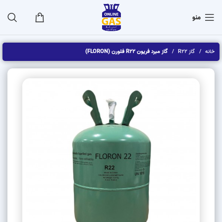
منو
خانه
گاز R22
گاز مبرد فریون R22 فلورن (FLORON)