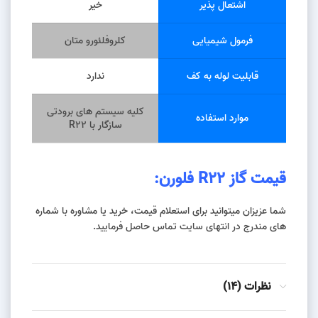
اشتعال پذیر
خیر
فرمول شیمیایی
کلروفلئورو متان
قابلیت لوله به کف
ندارد
کلیه سیستم های برودتی
موارد استفاده
سازگار با R22
قیمت
گاز R22
فلورن
:
شما عزیزان میتوانید برای استعلام قیمت، خرید یا مشاوره با شماره
های مندرج در انتهای سایت تماس حاصل فرمایید.
نظرات (14)