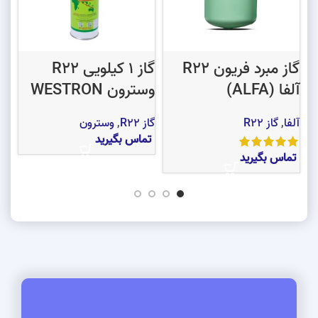
گاز مبرد فریون R22
گاز 1 کیلویی R22
آلفا (ALFA)
وسترون WESTRON
هار
آلفا
,
گاز R22
گاز R22
,
وسترون
گاز 2
تماس بگیرید
تماس بگیرید
تم