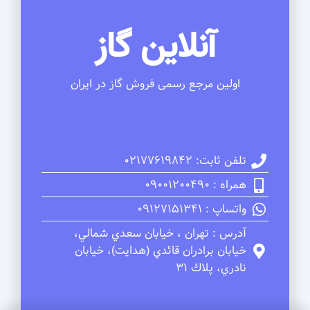
آنلاین گاز
اولین مرجع رسمی فروش گاز در ایران
تلفن ثابت: 02177619842
همراه : 09001200490
واتساپ : 09127151341
آدرس : تهران ، خيابان سعدي شمالي،
خيابان برادران قائدي (هدايت)، خيابان
نادري، پلاك 31