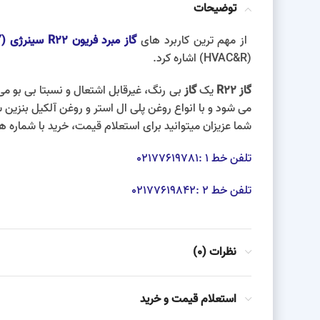
توضیحات
از مهم ترین کاربرد های
گاز مبرد فریون R22 سینرژی (SYNERGY)
(HVAC&R) اشاره کرد.
گاز R22
یک
گاز
می شود و با انواع روغن پلی ال استر و روغن آلکیل بنزین س
شما عزیزان میتوانید برای استعلام قیمت، خرید با شماره 
تلفن خط 1 :02177619781
تلفن خط 2 :02177619842
نظرات (0)
استعلام قیمت و خرید