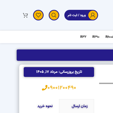
ورود / ثبت نام
R32
R290
R600
تاریخ بروزرسانی: مرداد 17, 1405
09001200490
زمان ارسال
نحوه خرید