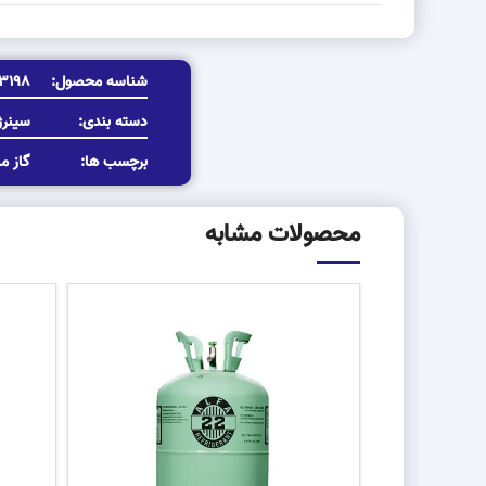
شناسه محصول:
3198
دسته بندی:
سینرژ
برچسب ها:
گاز م
محصولات مشابه