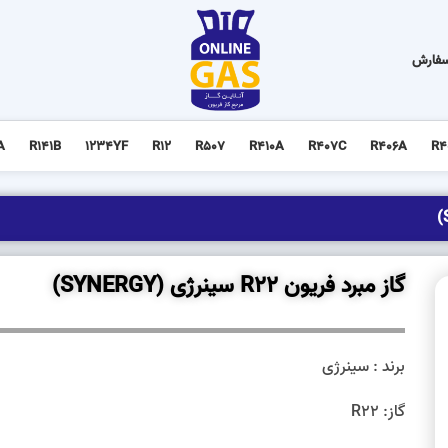
سفارش
A
R141B
1234YF
R12
R507
R410A
R407C
R406A
R4
گاز مبرد فریون R22 سینرژی (SYNERGY)
برند : سینرژی
گاز: R22