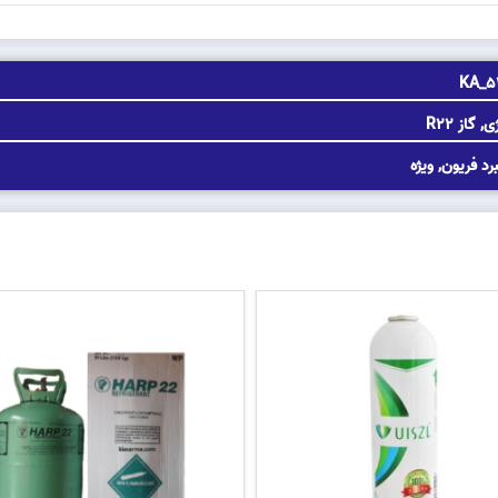
KA_5
ی
,
گاز R22
برد فریون
,
ویژه