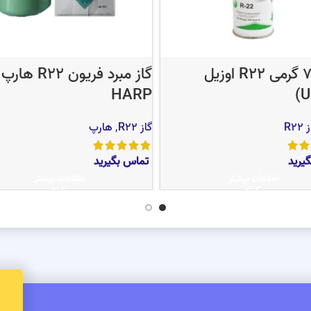
گاز 700 گرمی R22 اوزیل
گاز مبرد فریون R22 هارپ
HARP
R22
گاز R22
,
هارپ
یرید
تماس بگیرید
اطلاعات بیشتر
اطلاعات بیشتر