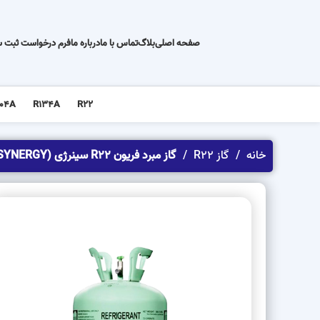
صفحه اصلی
بلاگ
تماس با ما
درباره ما
فرم درخواست ثبت 
04A
R134A
R22
خانه
گاز R22
گاز مبرد فریون R22 سینرژی (SYNERGY)