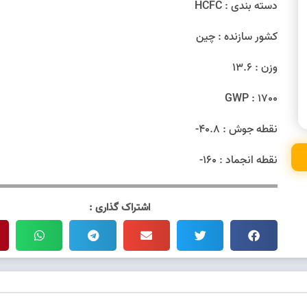
دسته بندی : HCFC
کشور سازنده : چین
وزن : 13.6
GWP : 1700
نقطه جوش : 40.8-
نقطه انجماد : 160-
اشتراک گذاری :