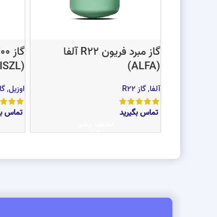
گاز مبرد فریون R22 آلفا
(UISZL)
(ALFA)
آلفا
,
گاز R22
اوزیل
,
گاز 
تماس بگیرید
تماس بگ
اطلاعات بیشتر