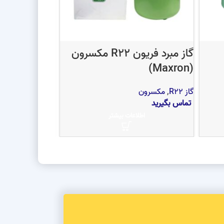
گاز مبرد فریون R22 مکسرون
گاز مبرد فریون R22 گا
(Maxron)
گاز R22
,
گالکو
گاز R22
,
مکسرون
تماس بگیرید
تماس بگیرید
اط
اطلاعات بیشتر