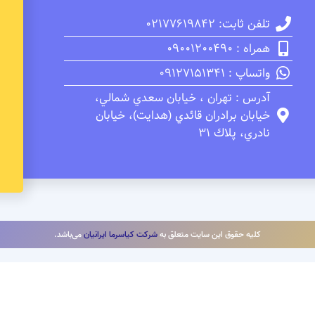
تلفن ثابت: 02177619842
همراه : 09001200490
واتساپ : 09127151341
آدرس : تهران ، خيابان سعدي شمالي،
خيابان برادران قائدي (هدايت)، خيابان
نادري، پلاك 31
کلیه حقوق این سایت متعلق به
شرکت کیاسرما ایرانیان
می‌باشد.