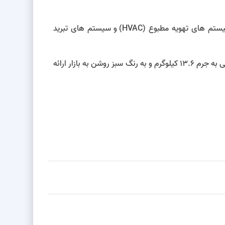
میتوان به استفاده از آن در سیکل های تبرید تراکمی در سیستم های تهویه مطبوع (HVAC) و سیستم های تبرید
بی رنگ، غیرقابل اشتعال و نسبتا بی بو می باشد و جزو گازهای گلخانه ای محسوب می شود و در سیلندر کپسول هایی به جرم 13.6 کیلوگرم و به رنگ سبز روشن به بازار ارائه