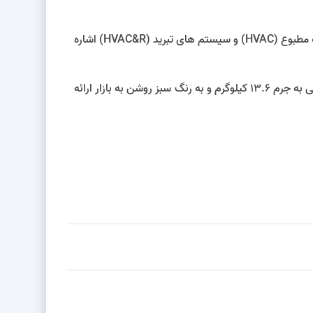
میتوان به استفاده از آن در سیکل های تبرید تراکمی در سیستم های تهویه مطبوع (HVAC) و سیستم های تبرید (HVAC&R) اشاره
بی رنگ، غیرقابل اشتعال و نسبتا بی بو می باشد و جزو گازهای گلخانه ای محسوب می شود و در سیلندر کپسول هایی به جرم 13.6 کیلوگرم و به رنگ سبز روشن به بازار ارائه