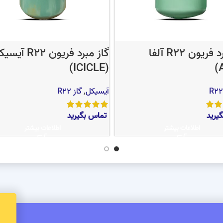
گاز مبرد فریون R22 آلفا
گاز مبرد فریون R22 آ
(ICICLE)
آیسیکل
,
گاز R22
یرید
تماس بگیرید
اطلاعات بیشتر
اطلاعات بیشتر