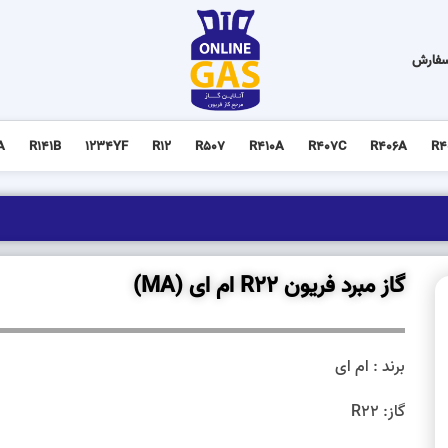
سفارش
A
R141B
1234YF
R12
R507
R410A
R407C
R406A
R4
گاز مبرد فریون R22 ام ای (MA)
برند : ام ای
گاز: R22