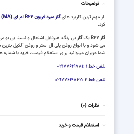
توضیحات
از مهم ترین کاربرد های
گاز مبرد فریون R22 ام ای (MA)
کرد.
گاز R22
یک
گاز
می شود و با انواع روغن پلی ال استر و روغن آلکیل بنزین س
شما عزیزان میتوانید برای استعلام قیمت، خرید با شماره 
تلفن خط 1 :02177619781
تلفن خط 2 :02177619842
نظرات (0)
استعلام قیمت و خرید