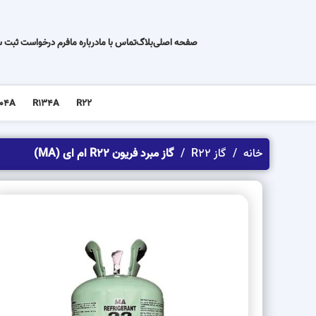
صفحه اصلی
بلاگ
تماس با ما
درباره ما
فرم درخواست ثبت 
04A
R134A
R22
خانه
گاز R22
گاز مبرد فریون R22 ام ای (MA)