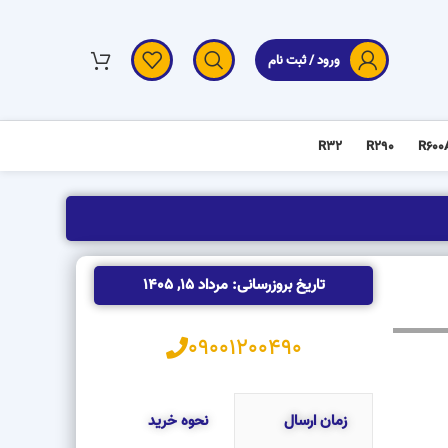
ورود / ثبت نام
R32
R290
R600
تاریخ بروزرسانی: مرداد 15, 1405
09001200490
زمان ارسال
نحوه خرید