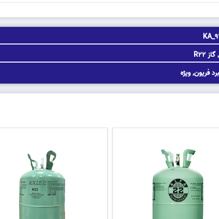
KA_9
,
گاز R22
برد فریون
,
ویژه