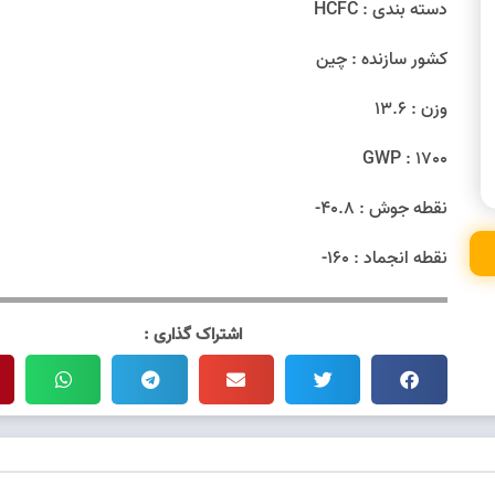
دسته بندی : HCFC
کشور سازنده : چین
وزن : 13.6
GWP : 1700
نقطه جوش : 40.8-
نقطه انجماد : 160-
اشتراک گذاری :