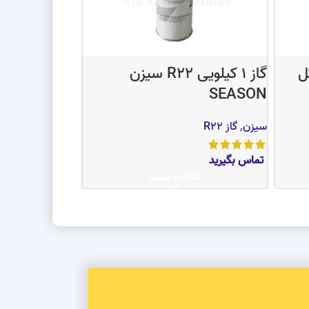
یسیکل
گاز 1 کیلویی R22 سیزن
گاز مبرد فریون  JH
SEASON
جی اچ
,
گاز R22
سیزن
,
گاز R22
تماس بگیرید
اط
تماس بگیرید
اطلاعات بیشتر