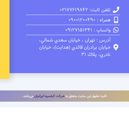
تلفن ثابت: 02177619842
همراه : 09001200490
واتساپ : 09127151341
آدرس : تهران ، خيابان سعدي شمالي،
خيابان برادران قائدي (هدايت)، خيابان
نادري، پلاك 31
کلیه حقوق این سایت متعلق به
شرکت کیاسرما ایرانیان
می‌باشد.