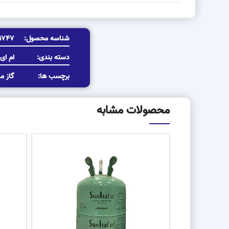
شناسه محصول:
1747
دسته بندی:
ام ای
برچسب ها:
گاز م
محصولات مشابه