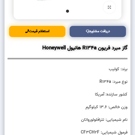
بزرگنمایی تصویر
دریافت مشاوره
استعلام قیمت
گاز مبرد فریون R134a هانیول Honeywell
برند: کولیب
نوع مبرد: R134a
کشور سازنده: آمریکا
وزن خالص: 13.6 کیلوگرم
نام شیمیایی: تترافلوئورواتان
فرمول شیمیایی: CF3CH2F