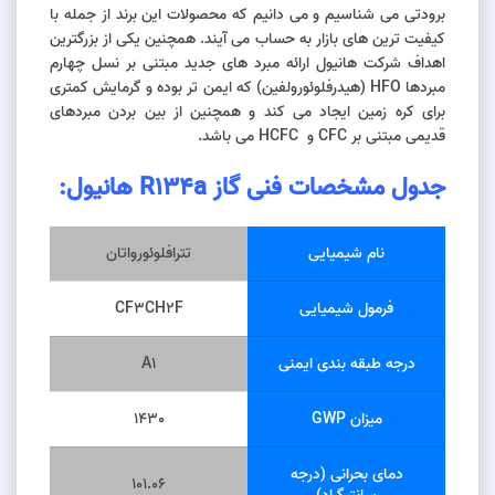
برودتی می شناسیم و می دانیم که محصولات این برند از جمله با
کیفیت ترین های بازار به حساب می آیند. همچنین یکی از بزرگترین
اهداف شرکت هانیول ارائه مبرد های جدید مبتنی بر نسل چهارم
مبردها HFO (هیدرفلوئورولفین) که ایمن تر بوده و گرمایش کمتری
برای کره زمین ایجاد می کند و همچنین از بین بردن مبردهای
قدیمی مبتنی بر CFC و HCFC می باشد.
جدول مشخصات فنی
گاز
R134a
هانیول:
نام شیمیایی
تترافلوئورواتان
فرمول شیمیایی
CF3CH2F
درجه طبقه بندی ایمنی
A1
میزان GWP
1430
دمای بحرانی (درجه
101.06