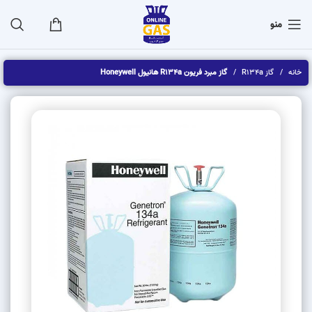
منو
خانه
گاز R134a
گاز مبرد فریون R134a هانیول Honeywell