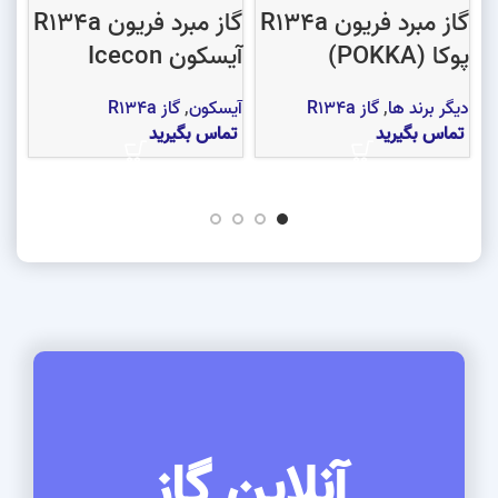
گاز مبرد فریون R134a
گاز مبرد فریون R134a
پوکا (POKKA)
آیسکون Icecon
N
دیگر برند ها
,
گاز R134a
آیسکون
,
گاز R134a
تماس بگیرید
تماس بگیرید
سی
تم
آنلاین گاز