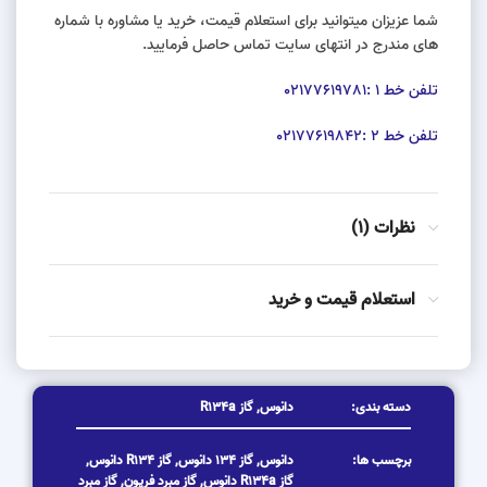
شما عزیزان میتوانید برای استعلام قیمت، خرید یا مشاوره با شماره
های مندرج در انتهای سایت تماس حاصل فرمایید.
تلفن خط 1 :02177619781
تلفن خط 2 :02177619842
نظرات (1)
استعلام قیمت و خرید
دسته بندی:
دانوس
,
گاز R134a
برچسب ها:
دانوس
,
گاز 134 دانوس
,
گاز R134 دانوس
,
گاز R134a دانوس
,
گاز مبرد فریون
,
گاز مبرد