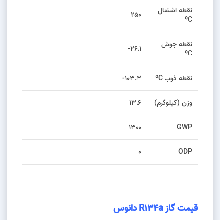
نقطه اشتعال
۲۵۰
ºC
نقطه جوش
۲۶.۱-
ºC
نقطه ذوب ºC
۱۰۳.۳-
وزن (کیلوگرم)
۱۳.۶
1300
GWP
۰
ODP
قیمت گاز R134a دانوس