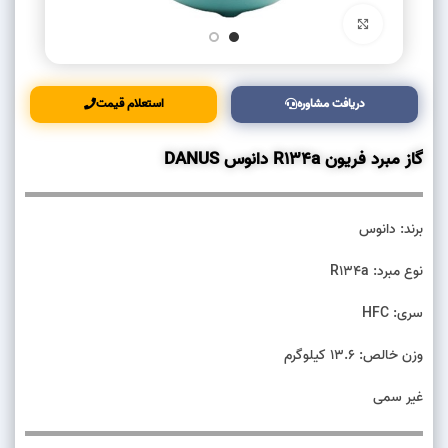
بزرگنمایی تصویر
دریافت مشاوره
استعلام قیمت
گاز مبرد فریون R134a دانوس DANUS
برند: دانوس
نوع مبرد: R134a
سری: HFC
وزن خالص: 13.6 کیلوگرم
غیر سمی