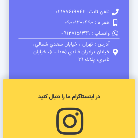
تلفن ثابت: 02177619842
همراه : 09001200490
واتساپ : 09127151341
آدرس : تهران ، خيابان سعدي شمالي،
خيابان برادران قائدي (هدايت)، خيابان
نادري، پلاك 31
در اینستاگرام ما را دنبال کنید