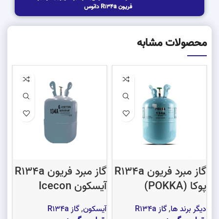
فریون R134a دانوس
محصولات مشابه
گاز مبرد فریون R134a
گاز مبرد فریون R134a
پوکا (POKKA)
آیسکون Icecon
فال
دیگر برند ها
,
گاز R134a
آیسکون
,
گاز R134a
ای