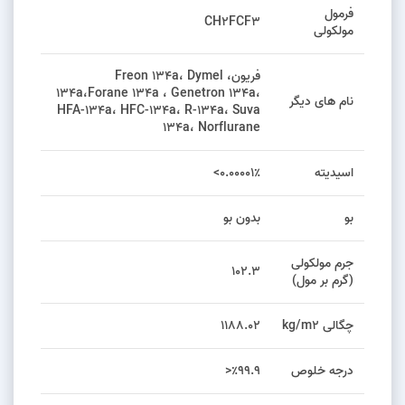
فرمول
CH2FCF3
مولکولی
فریون، Freon 134a، Dymel
134a،Forane 134a ، Genetron 134a،
نام های دیگر
HFA-134a، HFC-134a، R-134a، Suva
134a، Norflurane
اسیدیته
۰.۰۰۰۰۱٪>
بو
بدون بو
جرم مولکولی
۱۰۲.۳
(گرم بر مول)
چگالی kg/m2
۱۱۸۸.۰۲
درجه خلوص
٪۹۹.۹<