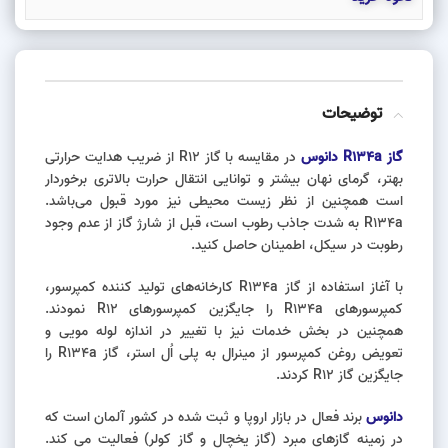
توضیحات
گاز R134a دانوس
در مقایسه با گاز R12 از ضریب هدایت حرارتی
بهتر، گرمای نهان بیشتر و توانایی انتقال حرارت بالاتری برخوردار
است همچنین از نظر زیست محیطی نیز مورد قبول می‌باشد.
R134a به شدت جاذب رطوب است، قبل از شارژ گاز از عدم وجود
رطوبت در سیکل، اطمینان حاصل کنید.
با آغاز استفاده از گاز R134a کارخانه‌های تولید کننده کمپرسور،
کمپرسورهای R134a را جایگزین کمپرسورهای R12 نمودند.
همچنین در بخش خدمات نیز با تغییر در اندازه لوله مویی و
تعویض روغن کمپرسور از مینرال به پلی اُل استر، گاز R134a را
جایگزین گاز R12 کردند.
دانوس
برند فعال در بازار اروپا و ثبت شده در کشور آلمان است که
در زمینه گازهای مبرد (گاز یخچال و گاز کولر) فعالیت می کند.