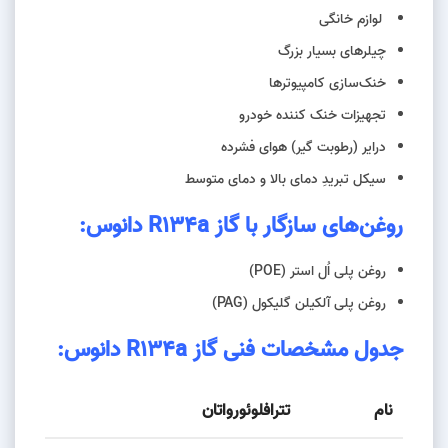
لوازم خانگی
چیلرهای بسیار بزرگ
خنک‌سازی کامپیوتر‌ها
تجهیزات خنک کننده‌ خودرو
درایر (رطوبت گیر) هوای فشرده
سیکل تبریدِ دمای بالا و دمای متوسط
روغن‌های سازگار با گاز R134a دانوس
:
روغن پلی اُل استر (POE)
روغن پلی آلکیلن گلیکول (PAG)
جدول مشخصات فنی گاز R134a دانوس
:
نام
تترافلوئورواتان