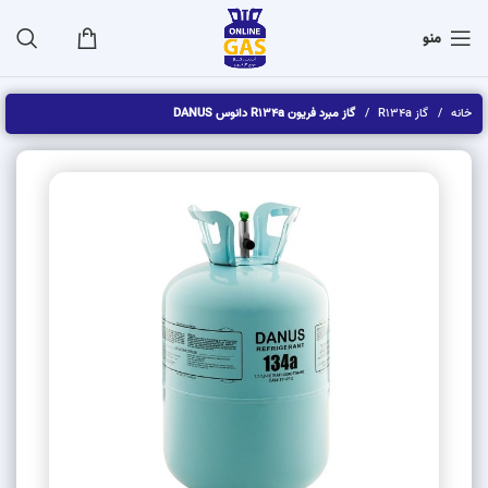
منو
خانه
گاز R134a
گاز مبرد فریون R134a دانوس DANUS