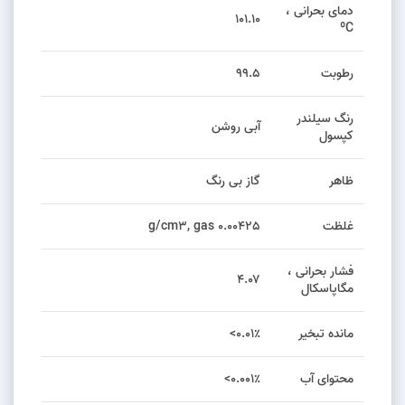
دمای بحرانی ،
۱۰۱.۱۰
ºC
رطوبت
۹۹.۵
رنگ سیلندر
آبی روشن
کپسول
ظاهر
گاز بی رنگ
غلظت
0.00425 g/cm3, gas
فشار بحرانی ،
۴.۰۷
مگاپاسکال
مانده تبخیر
۰.۰۱٪>
محتوای آب
۰.۰۰۱٪>