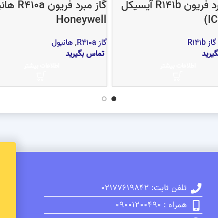
گاز مبرد فریون R141b آیسیکل
گاز مبرد فریون 
Honeywell
گاز R141b
گاز R410a
,
هانیول
یرید
تماس بگیرید
اطلاعات بیشتر
اطلاعات بیشتر
تلفن ثابت: 02177619842
همراه : 09001200490