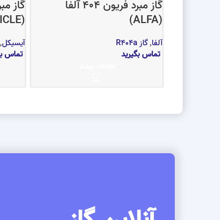
گاز مبرد فریون 404 آلفا
(ICICLE)
(ALFA)
آلفا
,
گاز R404a
آیسیکل
,
تماس بگیرید
تماس بگ
اطلاعات بیشتر