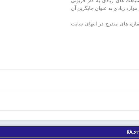
ط کاربرد زیادی دارد. عملکرد گاز مبرد R507 شباهت‌ های زیادی به گاز فریونی
تر، در موارد زیادی به عنوان جایگزین آن
ماره های مندرج در انتهای سایت
KA_6