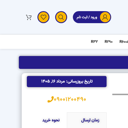
ورود / ثبت نام
R32
R290
R600
تاریخ بروزرسانی: مرداد 16, 1405
09001200490
زمان ارسال
نحوه خرید