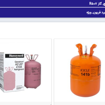
چ
,
گاز R507
برد فریون
,
ویژه