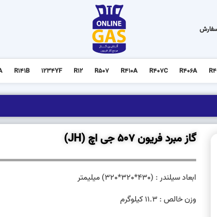
سفارش
A
R141B
1234YF
R12
R507
R410A
R407C
R406A
R4
گاز مبرد فریون 507 جی اچ (JH)
ابعاد سیلندر : (430*320*320) میلیمتر
وزن خالص : 11.3 کیلوگرم