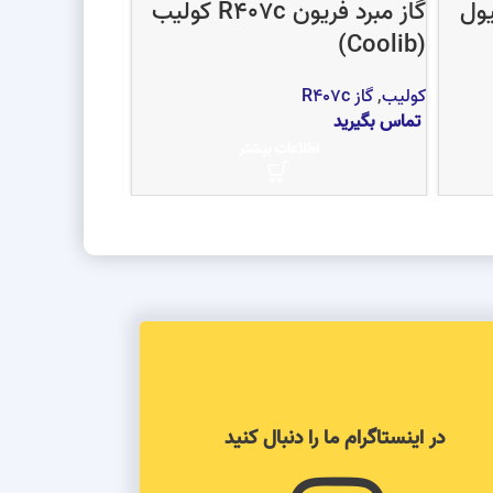
R410a هانیول
گاز مبرد فریون R407c کولیب
(Coolib)
(Coolib)
کولیب
,
گاز R407c
کولیب
,
گاز R410a
تماس بگیرید
تماس بگیرید
اطلاعات بیشتر
اط
در اینستاگرام ما را دنبال کنید