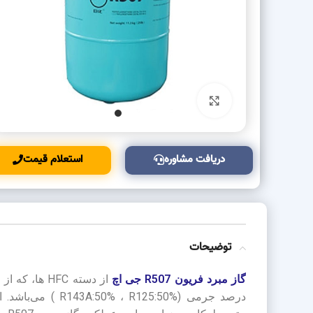
بزرگنمایی تصویر
دریافت مشاوره
استعلام قیمت
توضیحات
گاز مبرد فریون R507 جی اچ
درصد جرمی (، R125:50%