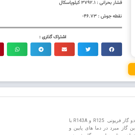
فشار بحرانی : 3792.1 کیلوپاسکال
نقطه جوش : 46.73-
اشتراک گذاری :
از دسته HFC ها، که از دو گاز فریونی R125 و R143A با
R143A:50%  ) می‌باشد. این گاز مبرد در دما های پایین و