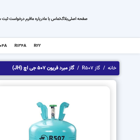
صفحه اصلی
بلاگ
تماس با ما
درباره ما
فرم درخواست ثبت 
04A
R134A
R22
خانه
گاز R507
گاز مبرد فریون 507 جی اچ (JH)