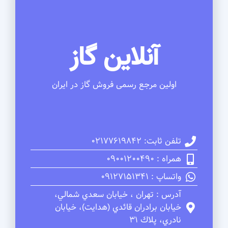
آنلاین گاز
اولین مرجع رسمی فروش گاز در ایران
تلفن ثابت: 02177619842
همراه : 09001200490
واتساپ : 09127151341
آدرس : تهران ، خيابان سعدي شمالي،
خيابان برادران قائدي (هدايت)، خيابان
نادري، پلاك 31