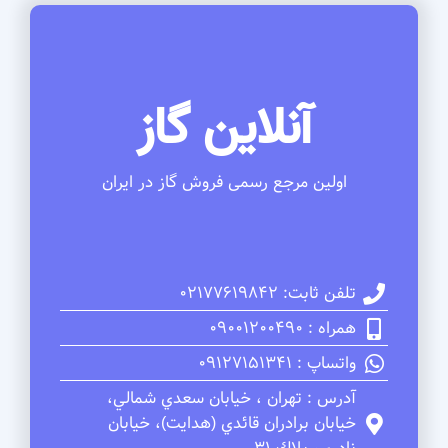
آنلاین گاز
اولین مرجع رسمی فروش گاز در ایران
تلفن ثابت: 02177619842
همراه : 09001200490
واتساپ : 09127151341
آدرس : تهران ، خيابان سعدي شمالي،
خيابان برادران قائدي (هدايت)، خيابان