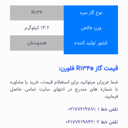
نوع گاز مبرد
R134
وزن خالص
13.6 کیلوگرم
کشور تولید کننده
هندوستان
اشتعال پذیر
خیر
قیمت
گاز R134a
فلورن
:
1.1.1.2-
فرمول شیمیایی
Tetrafluoroethane
شما عزیزان میتوانید برای استعلام قیمت، خرید یا مشاوره
با شماره های مندرج در انتهای سایت تماس حاصل
قابلیت لوله به کف
ندارد
فرمایید.
تلفن خط 1 :02177619781
کلیه سیستم های
موارد استفاده
برودتی سازگار با R22
تلفن خط 2 :02177619842