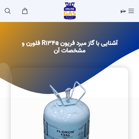
منو
آشنایی با گاز مبرد فریون R134a فلورن و
مشخصات آن