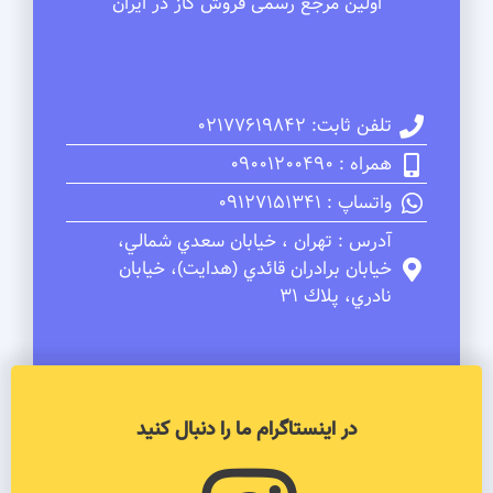
اولین مرجع رسمی فروش گاز در ایران
تلفن ثابت: 02177619842
همراه : 09001200490
واتساپ : 09127151341
آدرس : تهران ، خيابان سعدي شمالي،
خيابان برادران قائدي (هدايت)، خيابان
نادري، پلاك 31
در اینستاگرام ما را دنبال کنید