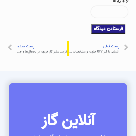
6 + نه =
پست قبلی
پست بعدی
آشنایی با گاز R22 فلورن و مشخصات آن
فرایند شارژ گاز فریون در یخچال‌ها و چیلرها: راهنمای گام به گام + نکات مهم
آنلاین گاز