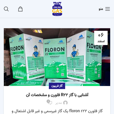
منو
06
اسفند
گاز فریون
آشنایی با گاز R22 فلورن و مشخصات آن
0
مدیر
گاز فلورن floron r22 یک گاز غیرسمی و غیر قابل اشتعال و