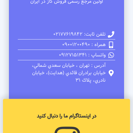
اولین مرجع رسمی فروش گاز در ایران
تلفن ثابت: 02177619842
همراه : 09001200490
واتساپ : 09127151341
آدرس : تهران ، خيابان سعدي شمالي،
خيابان برادران قائدي (هدايت)، خيابان
نادري، پلاك 31
در اینستاگرام ما را دنبال کنید