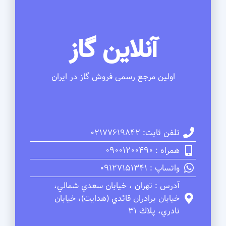
آنلاین گاز
اولین مرجع رسمی فروش گاز در ایران
تلفن ثابت: 02177619842
همراه : 09001200490
واتساپ : 09127151341
آدرس : تهران ، خيابان سعدي شمالي،
خيابان برادران قائدي (هدايت)، خيابان
نادري، پلاك 31