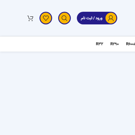
ورود / ثبت نام
R32
R290
R600