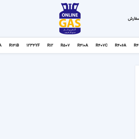
سفارش
A
R141B
1234YF
R12
R507
R410A
R407C
R406A
R4