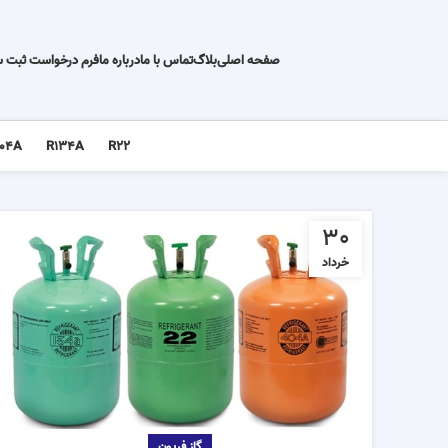
صفحه اصلی
بلاگ
تماس با ما
درباره ما
فرم درخواست ثبت 
04A
R134A
R22
30
خرداد
گاز فریون