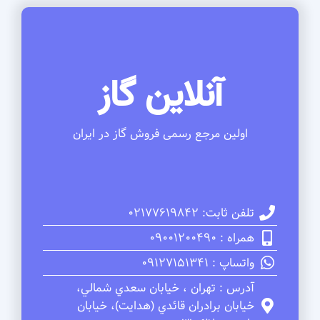
آنلاین گاز
اولین مرجع رسمی فروش گاز در ایران
تلفن ثابت: 02177619842
همراه : 09001200490
واتساپ : 09127151341
آدرس : تهران ، خيابان سعدي شمالي،
خيابان برادران قائدي (هدايت)، خيابان