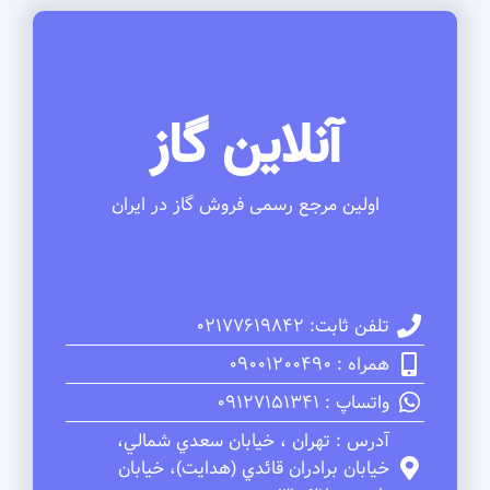
آنلاین گاز
اولین مرجع رسمی فروش گاز در ایران
تلفن ثابت: 02177619842
همراه : 09001200490
واتساپ : 09127151341
آدرس : تهران ، خيابان سعدي شمالي،
خيابان برادران قائدي (هدايت)، خيابان