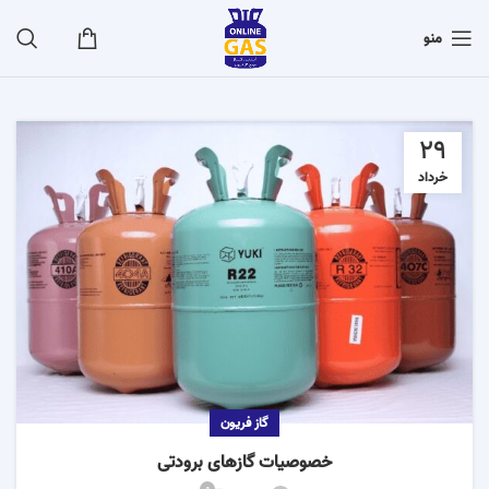
منو
29
خرداد
گاز فریون
خصوصیات گازهای برودتی
0