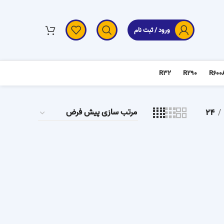
ورود / ثبت نام
R32
R290
R600
24