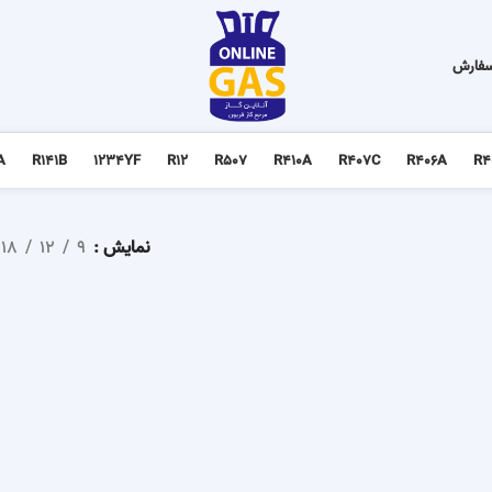
سفارش
A
R141B
1234YF
R12
R507
R410A
R407C
R406A
R4
نمایش
9
12
18