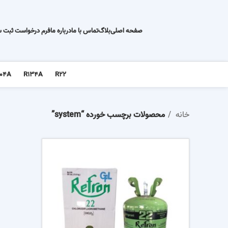
صفحه اصلی
بلاگ
تماس با ما
درباره ما
فرم درخواست ثبت 
04A
R134A
R22
خانه
محصولات برچسب خورده “system”