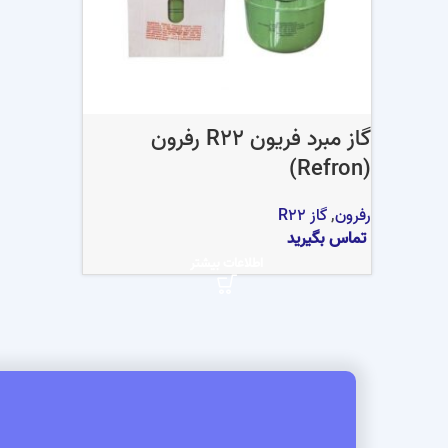
گاز مبرد فریون R22 رفرون
(Refron)
رفرون
,
گاز R22
تماس بگیرید
اطلاعات بیشتر