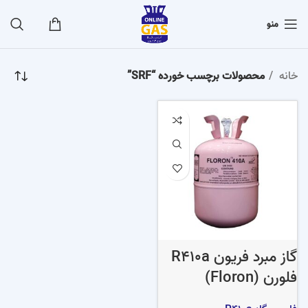
منو
خانه
محصولات برچسب خورده “SRF”
گاز مبرد فریون R410a
فلورن (Floron)