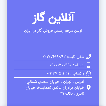
آنلاین گاز
اولین مرجع رسمی فروش گاز در ایران
تلفن ثابت: 02177619842
همراه : 09001200490
واتساپ : 09127151341
آدرس : تهران ، خيابان سعدي شمالي،
خيابان برادران قائدي (هدايت)، خيابان
نادري، پلاك 31