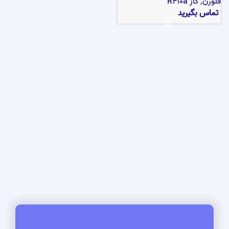
فلورن
,
گاز R410a
تماس بگیرید