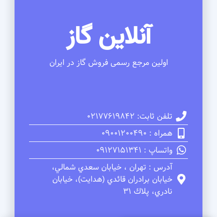
آنلاین گاز
اولین مرجع رسمی فروش گاز در ایران
تلفن ثابت: 02177619842
همراه : 09001200490
واتساپ : 09127151341
آدرس : تهران ، خيابان سعدي شمالي،
خيابان برادران قائدي (هدايت)، خيابان
نادري، پلاك 31