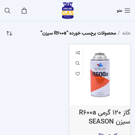
منو
خانه
محصولات برچسب خورده “R600a سیزن”
گاز 120 گرمی R600a
سیزن SEASON