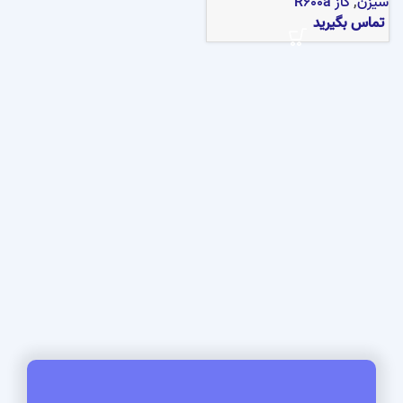
سیزن
,
گاز R600a
تماس بگیرید