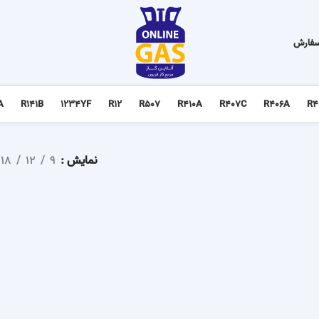
سفارش
A
R141B
1234YF
R12
R507
R410A
R407C
R406A
R4
نمایش
9
12
18