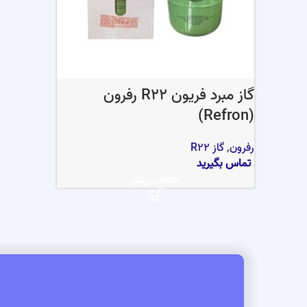
گاز مبرد فریون R22 رفرون
(Refron)
رفرون
,
گاز R22
تماس بگیرید
اطلاعات بیشتر