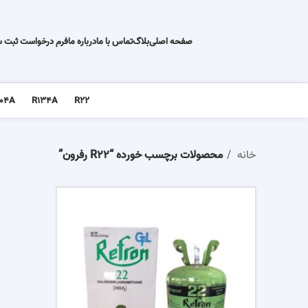
صفحه اصلی
بلاگ
تماس با ما
درباره ما
فرم درخواست ثبت 
04A
R134A
R22
خانه
محصولات برچسب خورده “R22 رفرون”