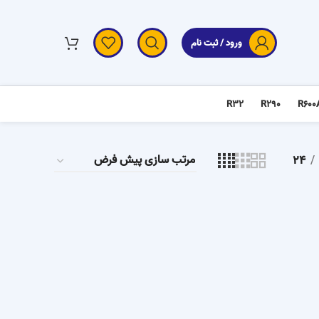
ورود / ثبت نام
R32
R290
R600
24