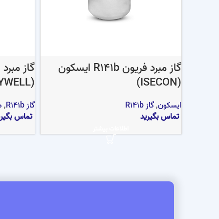
گاز مبرد فریون R141b ایسکون
(HONEYWELL)
(ISECON)
ایسکون
,
گاز R141b
گاز R141b
,
ه
تماس بگیرید
تماس بگیری
اطلاعات بیشتر