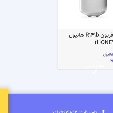
گاز مبرد فریون R141b هانیول
انیول
د
اطلاعات بیشتر
تلفن ثابت: 02177619842