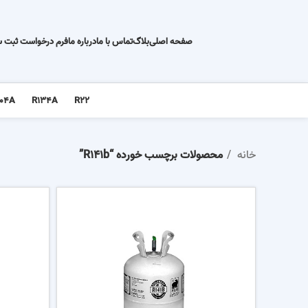
صفحه اصلی
بلاگ
تماس با ما
درباره ما
فرم درخواست ثبت 
04A
R134A
R22
خانه
محصولات برچسب خورده “R141b”