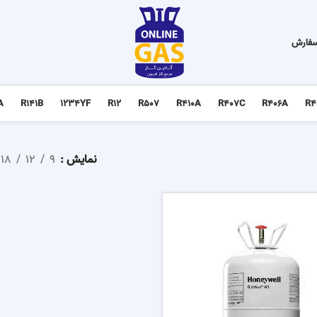
سفارش
A
R141B
1234YF
R12
R507
R410A
R407C
R406A
R4
نمایش
9
12
18