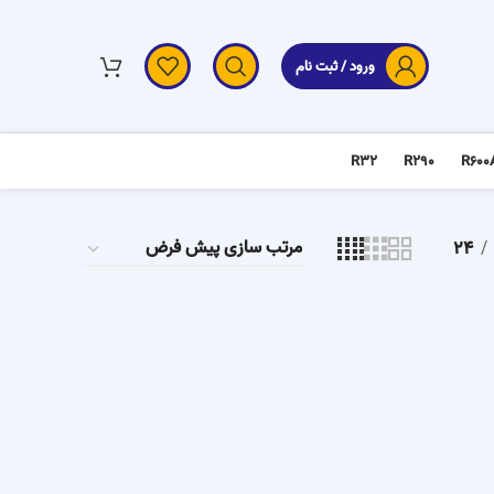
ورود / ثبت نام
R32
R290
R600
24