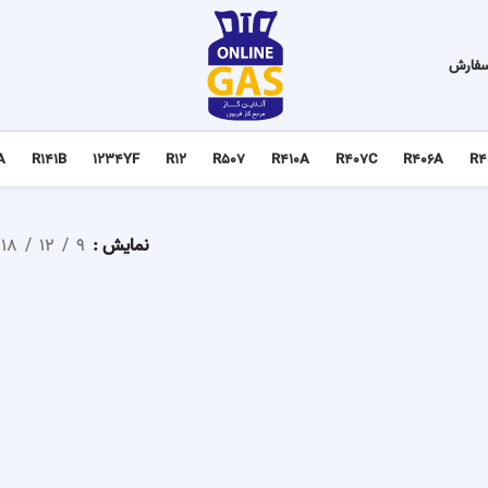
سفارش
A
R141B
1234YF
R12
R507
R410A
R407C
R406A
R4
نمایش
9
12
18