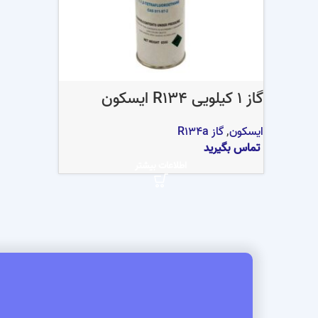
گاز 1 کیلویی R134 ایسکون
ایسکون
,
گاز R134a
تماس بگیرید
اطلاعات بیشتر