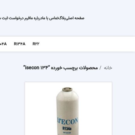
صفحه اصلی
بلاگ
تماس با ما
درباره ما
فرم درخواست ثبت 
04A
R134A
R22
خانه
محصولات برچسب خورده “isecon 134”