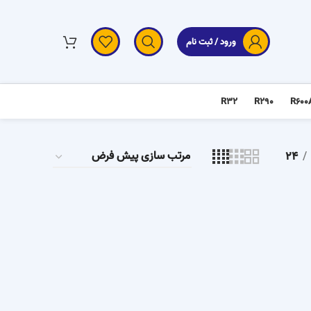
ورود / ثبت نام
R32
R290
R600
24