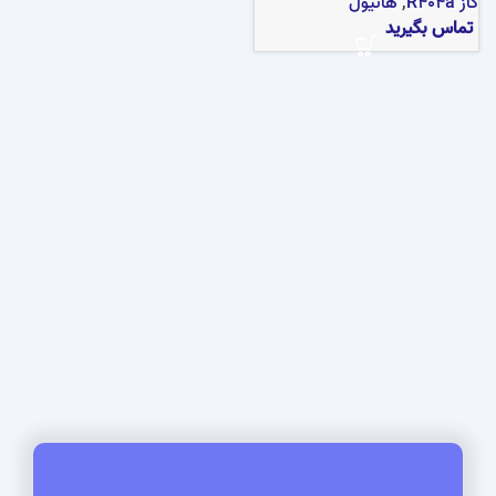
گاز R404a
,
هانیول
تماس بگیرید