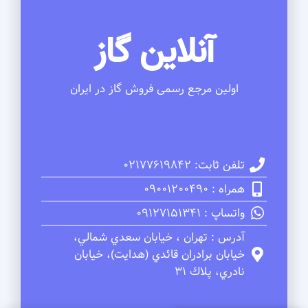
آنلاین گاز
اولین مرجع رسمی فروش گاز در ایران
تلفن ثابت: 02177619842
همراه : 09001200490
واتساپ : 09127151341
آدرس : تهران ، خيابان سعدي شمالي،
خيابان برادران قائدي (هدايت)، خيابان
نادري، پلاك 31