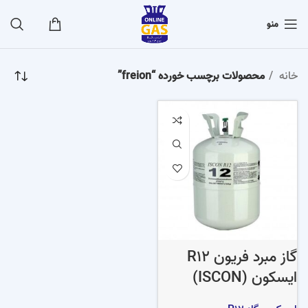
منو
خانه
محصولات برچسب خورده “freion”
گاز مبرد فریون R12
ایسکون (ISCON)