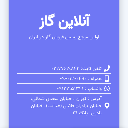
آنلاین گاز
اولین مرجع رسمی فروش گاز در ایران
تلفن ثابت: 02177619842
همراه : 09001200490
واتساپ : 09127151341
آدرس : تهران ، خيابان سعدي شمالي،
خيابان برادران قائدي (هدايت)، خيابان
نادري، پلاك 31