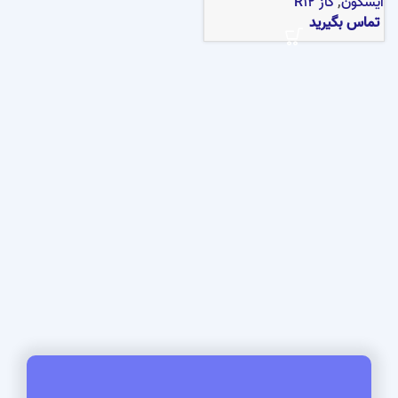
ایسکون
,
گاز R12
تماس بگیرید