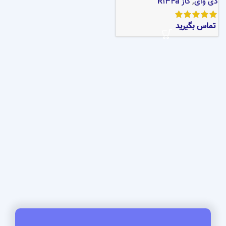
دی وای
,
گاز R134a
تماس بگیرید