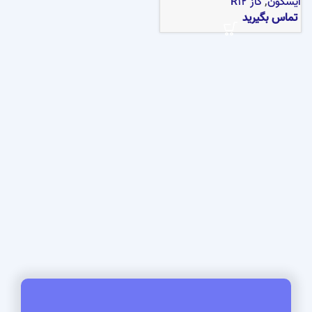
ایسکون
,
گاز R12
تماس بگیرید