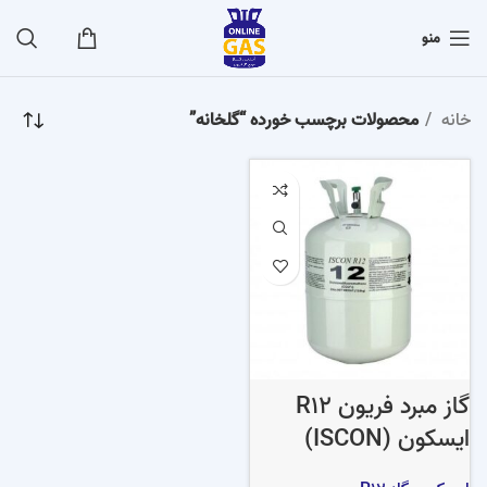
منو
خانه
محصولات برچسب خورده “گلخانه”
گاز مبرد فریون R12
ایسکون (ISCON)