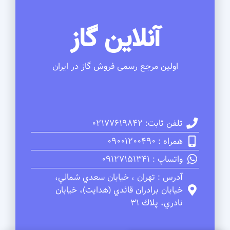
آنلاین گاز
اولین مرجع رسمی فروش گاز در ایران
تلفن ثابت: 02177619842
همراه : 09001200490
واتساپ : 09127151341
آدرس : تهران ، خيابان سعدي شمالي،
خيابان برادران قائدي (هدايت)، خيابان
نادري، پلاك 31