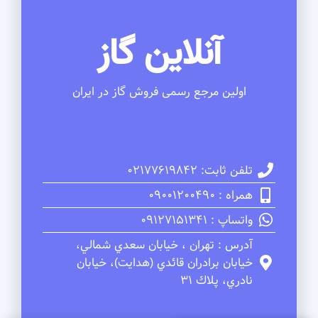
آنلاین گاز
اولین مرجع رسمی فروش گاز در ایران
تلفن ثابت: 02177619842
همراه : 09001200490
واتساپ : 09127151341
آدرس : تهران ، خيابان سعدي شمالي،
خيابان برادران قائدي (هدايت)، خيابان
نادري، پلاك 31