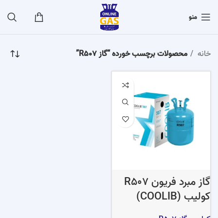
منو
خانه
محصولات برچسب خورده “گاز R507”
گاز مبرد فریون R507
کولیب (COOLIB)