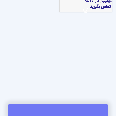
کولیب
,
گاز R507
تماس بگیرید