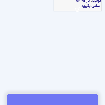
کولیب
,
گاز R410a
تماس بگیرید