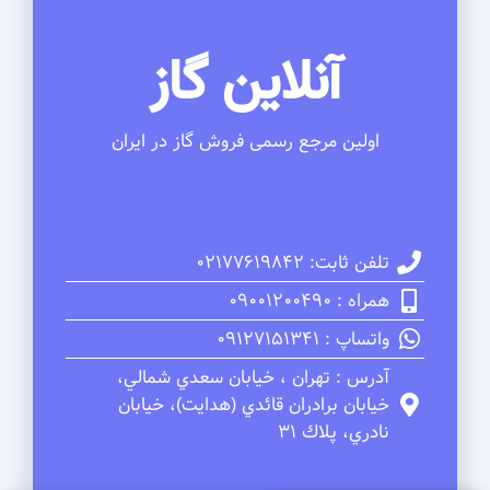
آنلاین گاز
اولین مرجع رسمی فروش گاز در ایران
تلفن ثابت: 02177619842
همراه : 09001200490
واتساپ : 09127151341
آدرس : تهران ، خيابان سعدي شمالي،
خيابان برادران قائدي (هدايت)، خيابان
نادري، پلاك 31