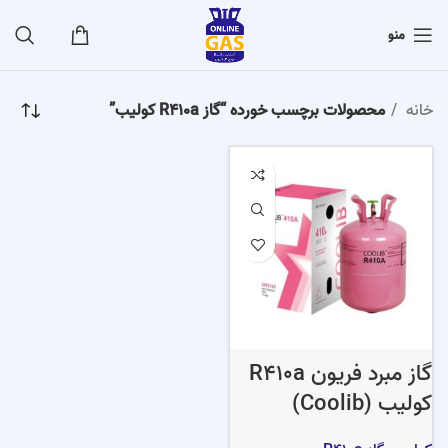
منو
خانه
محصولات برچسب خورده “گاز R410a کولیب”
گاز مبرد فریون R410a
کولیب (Coolib)