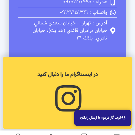
همراه : 09001200490
واتساپ : 09127151341
آدرس : تهران ، خيابان سعدي شمالي،
خيابان برادران قائدي (هدايت)، خيابان
نادري، پلاك 31
در اینستاگرام ما را دنبال کنید
خرید گاز فریون با ارسال رایگان