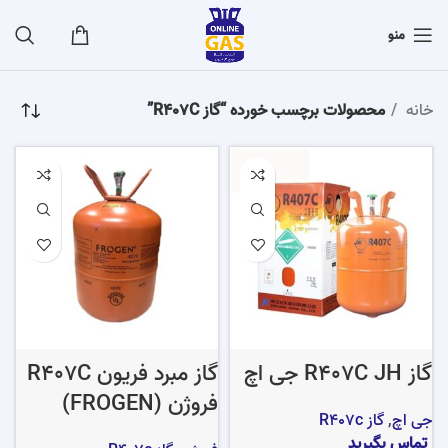
منو
خانه
محصولات برچسب خورده “گاز R407C”
گاز R407C JH جی اچ
گاز مبرد فریون R407C
فروژن (FROGEN)
جی اچ
,
گاز R407c
تماس بگیرید