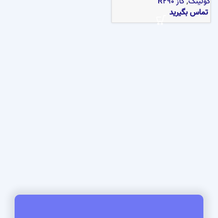
کولینگ
,
گاز R290
تماس بگیرید