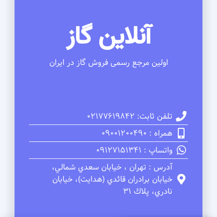
آنلاین گاز
اولین مرجع رسمی فروش گاز در ایران
تلفن ثابت: 02177619842
همراه : 09001200490
واتساپ : 09127151341
آدرس : تهران ، خيابان سعدي شمالي،
خيابان برادران قائدي (هدايت)، خيابان
نادري، پلاك 31