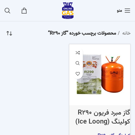
منو
خانه
محصولات برچسب خورده “گاز R290”
گاز مبرد فریون R290
کولینگ (Ice Loong)