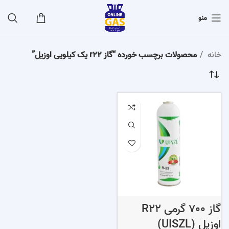
منو
خانه
محصولات برچسب خورده “گاز r22 یک کیلویی اوزیل”
گاز 700 گرمی R22
اوزیل (UISZL)