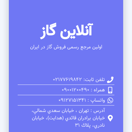
آنلاین گاز
اولین مرجع رسمی فروش گاز در ایران
تلفن ثابت: 02177619842
همراه : 09001200490
واتساپ : 09127151341
آدرس : تهران ، خيابان سعدي شمالي،
خيابان برادران قائدي (هدايت)، خيابان
نادري، پلاك 31