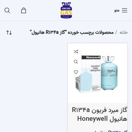
منو
خانه
محصولات برچسب خورده “گاز R134a هانیول”
گاز مبرد فریون R134a
هانیول Honeywell