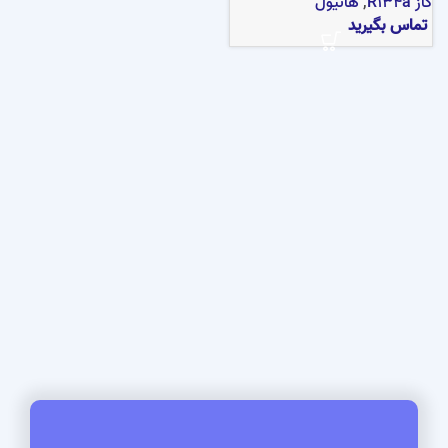
گاز R134a
,
هانیول
تماس بگیرید