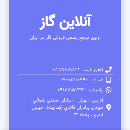
آنلاین گاز
اولین مرجع رسمی فروش گاز در ایران
تلفن ثابت: 02177619842
همراه : 09001200490
واتساپ : 09127151341
آدرس : تهران ، خيابان سعدي شمالي،
خيابان برادران قائدي (هدايت)، خيابان
نادري، پلاك 31