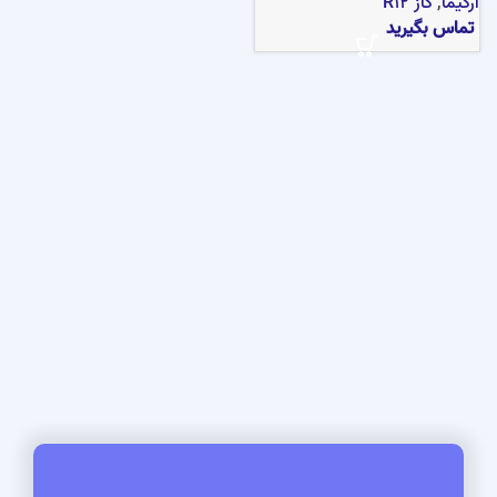
آرکیما
,
گاز R12
تماس بگیرید