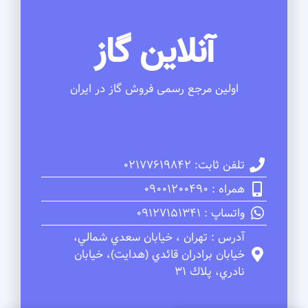
آنلاین گاز
اولین مرجع رسمی فروش گاز در ایران
تلفن ثابت: 02177619842
همراه : 09001200490
واتساپ : 09127151341
آدرس : تهران ، خيابان سعدي شمالي،
خيابان برادران قائدي (هدايت)، خيابان
نادري، پلاك 31