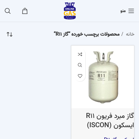
منو
خانه
محصولات برچسب خورده “گاز R11”
گاز مبرد فریون R11
ایسکون (ISCON)