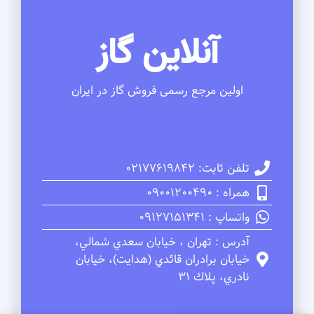
آنلاین گاز
اولین مرجع رسمی فروش گاز در ایران
تلفن ثابت: 02177619842
همراه : 09001200490
واتساپ : 09127151341
آدرس : تهران ، خيابان سعدي شمالي،
خيابان برادران قائدي (هدايت)، خيابان
نادري، پلاك 31