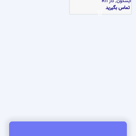
ایسکون
,
گاز R11
تماس بگیرید