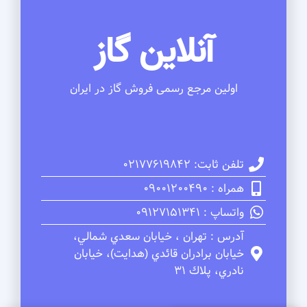
آنلاین گاز
اولین مرجع رسمی فروش گاز در ایران
تلفن ثابت: 02177619842
همراه : 09001200490
واتساپ : 09127151341
آدرس : تهران ، خيابان سعدي شمالي،
خيابان برادران قائدي (هدايت)، خيابان
نادري، پلاك 31