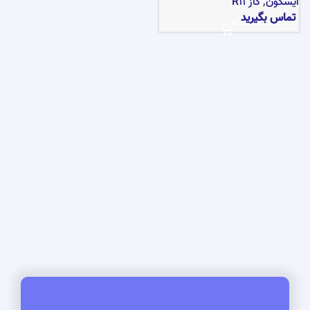
ایسکون
,
گاز R11
تماس بگیرید