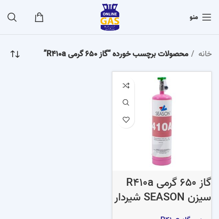
منو
خانه
محصولات برچسب خورده “گاز 650 گرمی R410a”
گاز 650 گرمی R410a
سیزن SEASON شیردار