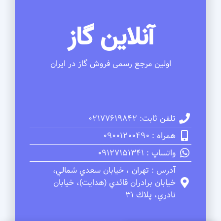
آنلاین گاز
اولین مرجع رسمی فروش گاز در ایران
تلفن ثابت: 02177619842
همراه : 09001200490
واتساپ : 09127151341
آدرس : تهران ، خيابان سعدي شمالي،
خيابان برادران قائدي (هدايت)، خيابان
نادري، پلاك 31