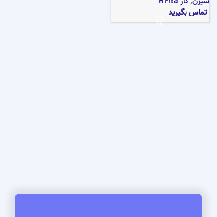
سیزن
,
گاز R410a
تماس بگیرید