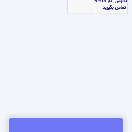
دانوس
,
گاز R410a
تماس بگیرید