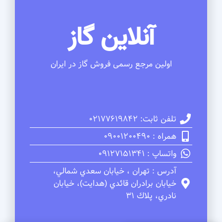
آنلاین گاز
اولین مرجع رسمی فروش گاز در ایران
تلفن ثابت: 02177619842
همراه : 09001200490
واتساپ : 09127151341
آدرس : تهران ، خيابان سعدي شمالي،
خيابان برادران قائدي (هدايت)، خيابان
نادري، پلاك 31