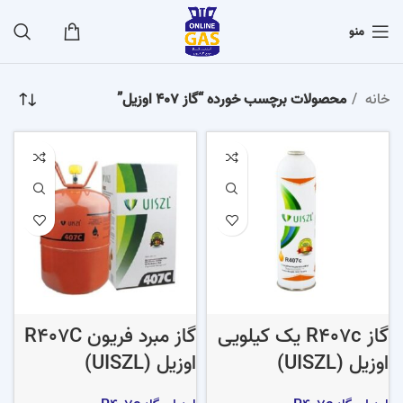
منو
خانه
محصولات برچسب خورده “گاز 407 اوزیل”
گاز R407c یک کیلویی
گاز مبرد فریون R407C
اوزیل (UISZL)
اوزیل (UISZL)