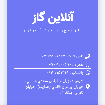
آنلاین گاز
اولین مرجع رسمی فروش گاز در ایران
تلفن ثابت: 02177619842
همراه : 09001200490
واتساپ : 09127151341
آدرس : تهران ، خيابان سعدي شمالي،
خيابان برادران قائدي (هدايت)، خيابان
نادري، پلاك 31