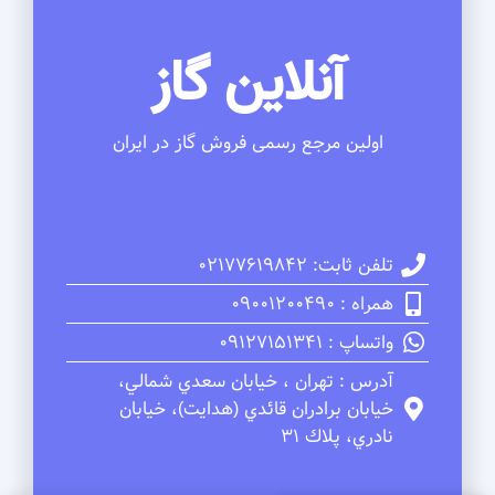
آنلاین گاز
اولین مرجع رسمی فروش گاز در ایران
تلفن ثابت: 02177619842
همراه : 09001200490
واتساپ : 09127151341
آدرس : تهران ، خيابان سعدي شمالي،
خيابان برادران قائدي (هدايت)، خيابان
نادري، پلاك 31