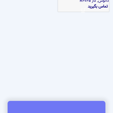
دانوس
,
گاز R404a
تماس بگیرید