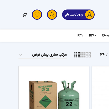
ورود / ثبت نام
R32
R290
R600
24