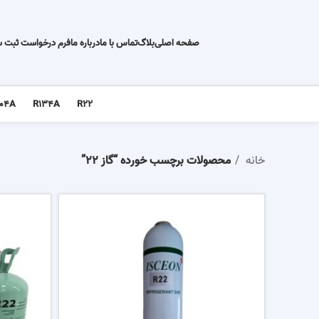
صفحه اصلی
بلاگ
تماس با ما
درباره ما
فرم درخواست ثبت 
04A
R134A
R22
خانه
محصولات برچسب خورده “گاز 22”