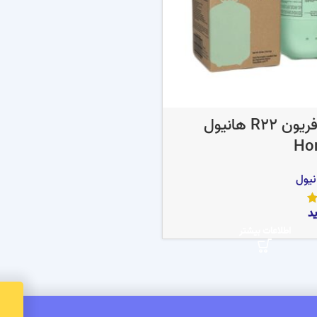
گاز مبرد فریون R22 هانیول
Ho
نیول
د
اطلاعات بیشتر