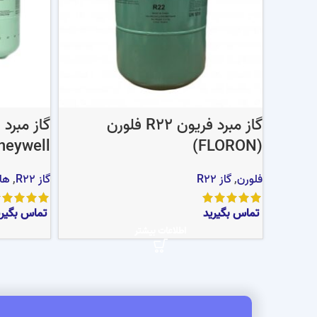
گاز مبرد فریون R22 فلورن
neywell
(FLORON)
فلورن
,
گاز R22
گاز R22
,
ها
تماس بگیرید
تماس بگیری
اطلاعات بیشتر