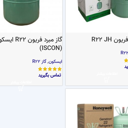
ون R22 JH
گاز مبرد فریون R22 
(ISCON)
ایسکون
,
گاز R22
د
اطلاعات بیشتر
تماس بگیرید
اطلاعات بیشتر