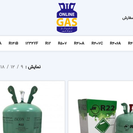
سفارش
A
R141B
1234YF
R12
R507
R410A
R407C
R406A
R4
نمایش
9
12
18