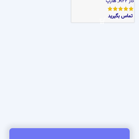
گاز R22
,
هارپ
تماس بگیرید