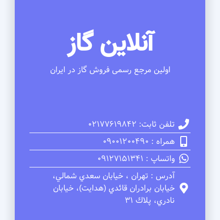
آنلاین گاز
اولین مرجع رسمی فروش گاز در ایران
تلفن ثابت: 02177619842
همراه : 09001200490
واتساپ : 09127151341
آدرس : تهران ، خيابان سعدي شمالي،
خيابان برادران قائدي (هدايت)، خيابان
نادري، پلاك 31