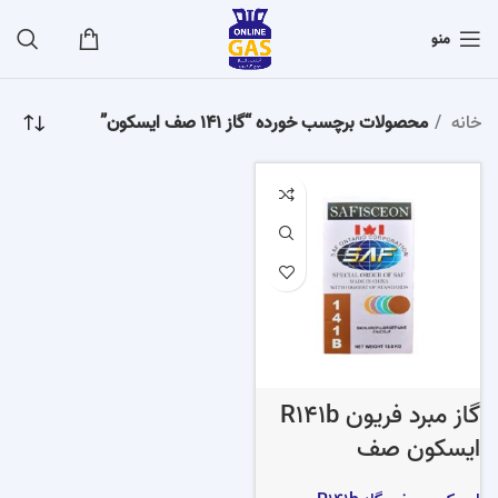
منو
خانه
محصولات برچسب خورده “گاز 141 صف ایسکون”
گاز مبرد فریون R141b
ایسکون صف