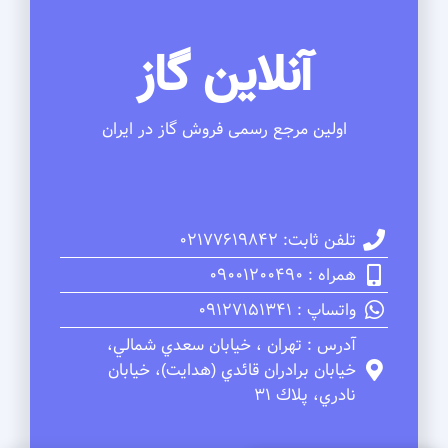
آنلاین گاز
اولین مرجع رسمی فروش گاز در ایران
تلفن ثابت: 02177619842
همراه : 09001200490
واتساپ : 09127151341
آدرس : تهران ، خيابان سعدي شمالي،
خيابان برادران قائدي (هدايت)، خيابان
نادري، پلاك 31