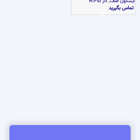
ایسکون صف
,
گاز R141b
تماس بگیرید