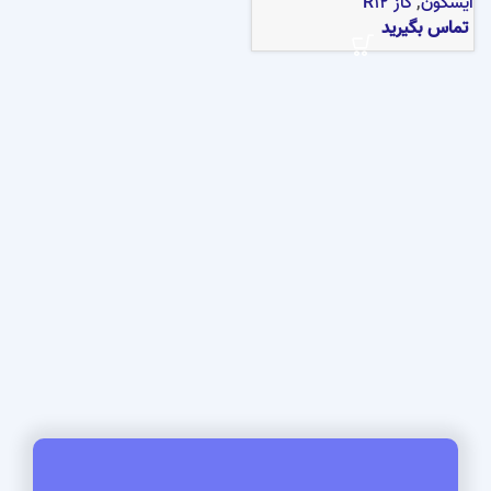
ایسکون
,
گاز R12
تماس بگیرید