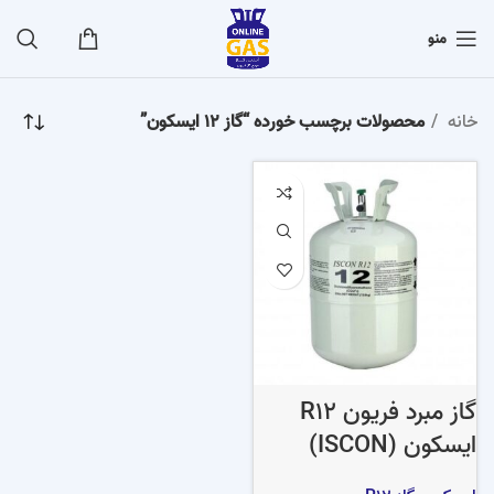
منو
خانه
محصولات برچسب خورده “گاز 12 ایسکون”
گاز مبرد فریون R12
ایسکون (ISCON)