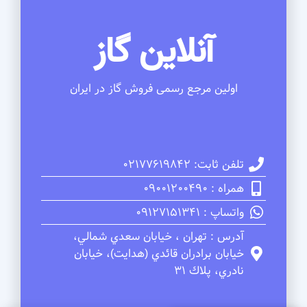
آنلاین گاز
اولین مرجع رسمی فروش گاز در ایران
تلفن ثابت: 02177619842
همراه : 09001200490
واتساپ : 09127151341
آدرس : تهران ، خيابان سعدي شمالي،
خيابان برادران قائدي (هدايت)، خيابان
نادري، پلاك 31